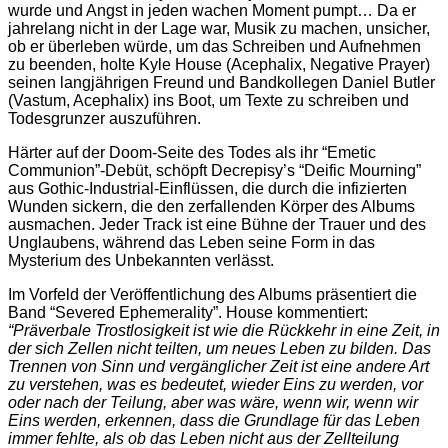
wurde und Angst in jeden wachen Moment pumpt… Da er
jahrelang nicht in der Lage war, Musik zu machen, unsicher,
ob er überleben würde, um das Schreiben und Aufnehmen
zu beenden, holte Kyle House (Acephalix, Negative Prayer)
seinen langjährigen Freund und Bandkollegen Daniel Butler
(Vastum, Acephalix) ins Boot, um Texte zu schreiben und
Todesgrunzer auszuführen.
Härter auf der Doom-Seite des Todes als ihr “Emetic
Communion”-Debüt, schöpft Decrepisy’s “Deific Mourning”
aus Gothic-Industrial-Einflüssen, die durch die infizierten
Wunden sickern, die den zerfallenden Körper des Albums
ausmachen. Jeder Track ist eine Bühne der Trauer und des
Unglaubens, während das Leben seine Form in das
Mysterium des Unbekannten verlässt.
Im Vorfeld der Veröffentlichung des Albums präsentiert die
Band “Severed Ephemerality”. House kommentiert:
“Präverbale Trostlosigkeit ist wie die Rückkehr in eine Zeit, in
der sich Zellen nicht teilten, um neues Leben zu bilden. Das
Trennen von Sinn und vergänglicher Zeit ist eine andere Art
zu verstehen, was es bedeutet, wieder Eins zu werden, vor
oder nach der Teilung, aber was wäre, wenn wir, wenn wir
Eins werden, erkennen, dass die Grundlage für das Leben
immer fehlte, als ob das Leben nicht aus der Zellteilung