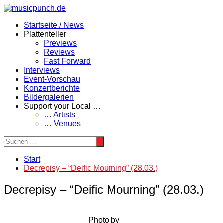
Zum
Inhalt
Startseite / News
springen
Plattenteller
Previews
Reviews
Fast Forward
Interviews
Event-Vorschau
Konzertberichte
Bildergalerien
Support your Local …
… Artists
… Venues
Start
Decrepisy – “Deific Mourning” (28.03.)
Decrepisy – “Deific Mourning” (28.03.)
Photo by