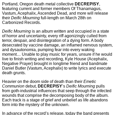
Portland, Oregon death metal collective
DECREPISY
,
featuring current and former members Of Thanamagus,
Vastum, Acephalix, Ascended Dead, and more will release
their
Deific Mourning
full-length on March 28th on
Carbonized Records.
Deific Mourning
is an album written and occupied in a state
of horror and uncertainty, every riff agonizingly culled from
terror, despair, and disintegration of a dying form. A body
desecrated by vaccine damage, an inflamed nervous system,
and dysautonomia, pumping fear into every waking
moment… Unable to play music for years, unsure if he would
live to finish writing and recording, Kyle House (Acephalix,
Negative Prayer) brought in longtime friend and bandmate
Daniel Butler (Vastum, Acephalix) to write lyrics and execute
death grunts.
Heavier on the doom side of death than their
Emetic
Communion
debut,
DECREPISY
’s
Deific Mourning
pulls
from goth-industrial influences that seep through the infected
wounds that comprise the decomposing body of the album.
Each track is a stage of grief and unbelief as life abandons
form into the mystery of the unknown.
In advance of the record’s release, today the band presents