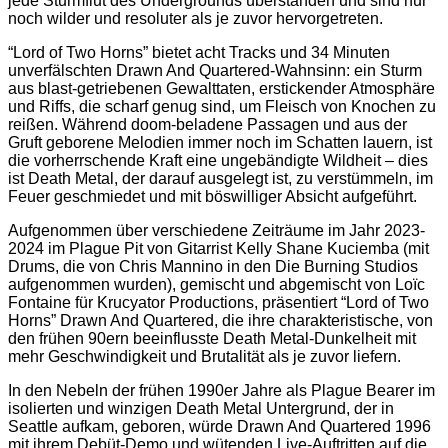
jede Sturmflut des Undergrounds überstanden und sind nur
noch wilder und resoluter als je zuvor hervorgetreten.
“Lord of Two Horns” bietet acht Tracks und 34 Minuten
unverfälschten Drawn And Quartered-Wahnsinn: ein Sturm
aus blast-getriebenen Gewalttaten, erstickender Atmosphäre
und Riffs, die scharf genug sind, um Fleisch von Knochen zu
reißen. Während doom-beladene Passagen und aus der
Gruft geborene Melodien immer noch im Schatten lauern, ist
die vorherrschende Kraft eine ungebändigte Wildheit – dies
ist Death Metal, der darauf ausgelegt ist, zu verstümmeln, im
Feuer geschmiedet und mit böswilliger Absicht aufgeführt.
Aufgenommen über verschiedene Zeiträume im Jahr 2023-
2024 im Plague Pit von Gitarrist Kelly Shane Kuciemba (mit
Drums, die von Chris Mannino in den Die Burning Studios
aufgenommen wurden), gemischt und abgemischt von Loïc
Fontaine für Krucyator Productions, präsentiert “Lord of Two
Horns” Drawn And Quartered, die ihre charakteristische, von
den frühen 90ern beeinflusste Death Metal-Dunkelheit mit
mehr Geschwindigkeit und Brutalität als je zuvor liefern.
In den Nebeln der frühen 1990er Jahre als Plague Bearer im
isolierten und winzigen Death Metal Untergrund, der in
Seattle aufkam, geboren, würde Drawn And Quartered 1996
mit ihrem Debüt-Demo und wütenden Live-Auftritten auf die