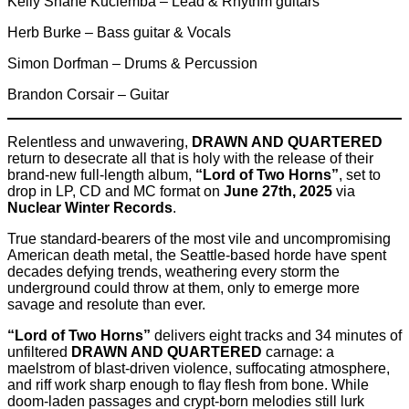
Kelly Shane Kuciemba – Lead & Rhythm guitars
Herb Burke – Bass guitar & Vocals
Simon Dorfman – Drums & Percussion
Brandon Corsair – Guitar
Relentless and unwavering,
DRAWN AND QUARTERED
return to desecrate all that is holy with the release of their
brand-new full-length album,
“Lord of Two Horns”
, set to
drop in LP, CD and MC format on
June 27th, 2025
via
Nuclear Winter Records
.
True standard-bearers of the most vile and uncompromising
American death metal, the Seattle-based horde have spent
decades defying trends, weathering every storm the
underground could throw at them, only to emerge more
savage and resolute than ever.
“Lord of Two Horns”
delivers eight tracks and 34 minutes of
unfiltered
DRAWN AND QUARTERED
carnage: a
maelstrom of blast-driven violence, suffocating atmosphere,
and riff work sharp enough to flay flesh from bone. While
doom-laden passages and crypt-born melodies still lurk