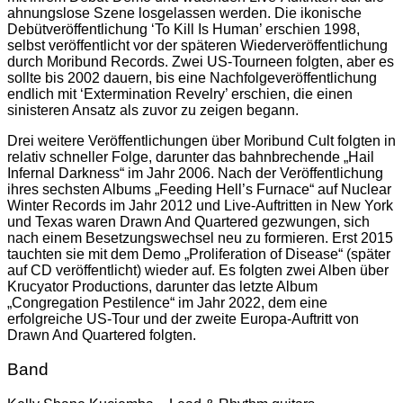
ahnungslose Szene losgelassen werden. Die ikonische
Debütveröffentlichung ‘To Kill Is Human’ erschien 1998,
selbst veröffentlicht vor der späteren Wiederveröffentlichung
durch Moribund Records. Zwei US-Tourneen folgten, aber es
sollte bis 2002 dauern, bis eine Nachfolgeveröffentlichung
endlich mit ‘Extermination Revelry’ erschien, die einen
sinisteren Ansatz als zuvor zu zeigen begann.
Drei weitere Veröffentlichungen über Moribund Cult folgten in
relativ schneller Folge, darunter das bahnbrechende „Hail
Infernal Darkness“ im Jahr 2006. Nach der Veröffentlichung
ihres sechsten Albums „Feeding Hell’s Furnace“ auf Nuclear
Winter Records im Jahr 2012 und Live-Auftritten in New York
und Texas waren Drawn And Quartered gezwungen, sich
nach einem Besetzungswechsel neu zu formieren. Erst 2015
tauchten sie mit dem Demo „Proliferation of Disease“ (später
auf CD veröffentlicht) wieder auf. Es folgten zwei Alben über
Krucyator Productions, darunter das letzte Album
„Congregation Pestilence“ im Jahr 2022, dem eine
erfolgreiche US-Tour und der zweite Europa-Auftritt von
Drawn And Quartered folgten.
Band