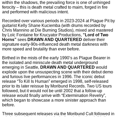
within the shadows, the prevailing force is one of unhinged
ferocity – this is death metal crafted to maim, forged in fire
and performed with malicious intent.
Recorded over various periods in 2023-2024 at Plague Pit by
guitarist Kelly Shane Kuciemba (with drums recorded by
Chris Mannino at Die Burning Studios), mixed and mastered
by Loïc Fontaine for Krucyator Productions,
“Lord of Two
Horns”
sees
DRAWN AND QUARTERED
deliver their
signature early-90s-influenced death metal darkness with
more speed and brutality than ever before.
Birthed in the mists of the early 1990’s as Plague Bearer in
the isolated and miniscule death metal underground
emerging in Seattle,
DRAWN AND QUARTERED
would
explode upon the unsuspecting scene with their debut demo
and furious live performances in 1996. The iconic debut
release “To Kill Is Human” emerged in 1998, self-released
prior to its later reissue by Moribund Records. Two US tours
followed, but it would not be until 2002 that a follow-up
release would finally arrive with “Extermination Revelry”,
which began to showcase a more sinister approach than
before.
Three subsequent releases via the Moribund Cult followed in