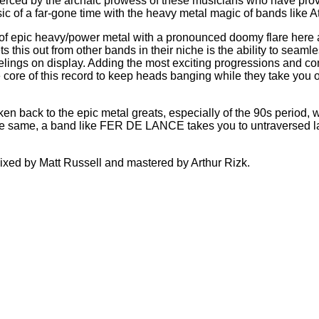
ierced by the archaic prowess of these musicians who have prov
ic of a far-gone time with the heavy metal magic of bands like 
 of epic heavy/power metal with a pronounced doomy flare here 
sets this out from other bands in their niche is the ability to se
lings on display. Adding the most exciting progressions and com
 the core of this record to keep heads banging while they take you
en back to the epic metal greats, especially of the 90s period, 
he same, a band like FER DE LANCE takes you to untraversed la
xed by Matt Russell and mastered by Arthur Rizk.