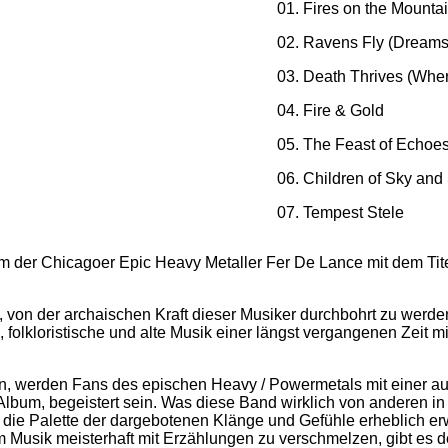
01. Fires on the Mounta
02. Ravens Fly (Dreams
03. Death Thrives (Wher
04. Fire & Gold
05. The Feast of Echoe
06. Children of Sky and
07. Tempest Stele
um der Chicagoer Epic Heavy Metaller Fer De Lance mit dem Tit
 von der archaischen Kraft dieser Musiker durchbohrt zu werden
folkloristische und alte Musik einer längst vergangenen Zeit 
n, werden Fans des epischen Heavy / Powermetals mit einer aus
bum, begeistert sein. Was diese Band wirklich von anderen in i
d die Palette der dargebotenen Klänge und Gefühle erheblich er
 Musik meisterhaft mit Erzählungen zu verschmelzen, gibt es