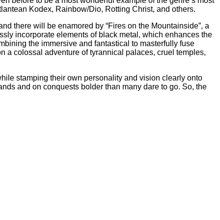
en before to be a most wonderful example of the genre’s most
Atlantean Kodex, Rainbow/Dio, Rotting Christ, and others.
and there will be enamored by “Fires on the Mountainside”, a
amlessly incorporate elements of black metal, which enhances the
bining the immersive and fantastical to masterfully fuse
 on a colossal adventure of tyrannical palaces, cruel temples,
while stamping their own personality and vision clearly onto
nds and on conquests bolder than many dare to go. So, the