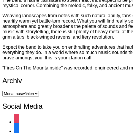
The band’s name translates to spearhead, thus expect to be p
mystical corner. Combining the melodic, folky, and ancient mus
Weaving landscapes from notes with such natural ability, fans
heartily warm yet battle-torn record. What you will find really 
atmosphere and greatly broadens the palette of sounds and fee
music with storytelling, there is still plenty of heavy metal at
grim altars, black-winged ravens, and fiery revolution.
Expect the band to take you on enthralling adventures that hark
everything they do. In a world where so much music sounds t
brave amongst you, this is your clarion call!
“Fires On The Mountainside” was recorded, engineered and mi
Archiv
Archiv
Social Media
instagram
facebook