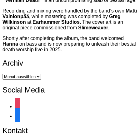
“Vermian Death”
is an uncompromising slab of bestial rage.
Recording and mixing were handled by the band’s own
Matti
Vainionpää
, while mastering was completed by
Greg
Wilkinson
at
Earhammer Studios
. The cover art is an
original piece commissioned from
Slimeweaver
.
Shortly after completing the album, the band welcomed
Hanna
on bass and is now preparing to unleash their bestial
death worship live in 2025.
Archiv
Archiv
Social Media
instagram
facebook
Kontakt