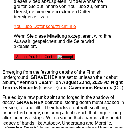
dieses Video abzuspielen. Mit der Annahme
greifen Sie auf Inhalte von YouTube zu, einem
Dienst, der von einem externen Dritten
bereitgestellt wird.
YouTube-Datenschutzrichtlinie
Wenn Sie diese Mitteilung akzeptieren, wird Ihre
Auswahl gespeichert und die Seite wird
aktualisiert.
Accept YouTube Content
Emerging from the festering depths of the Finnish
underground,
GRAVE HEX
are set to unleash their debut
album,
“Vermian Death”
, on
August 22nd, 2025
via
Night
Terrors Records
(cassette) and
Cavernous Records
(CD).
Fueled by a raw punk spirit and forged in the shadow of
decay,
GRAVE HEX
deliver blistering death metal soaked in
tension, rot and filth. Their tracks erupt with scathing,
unpolished energy, conjuring a foul stench that lingers long
after the music stops. With a sound that channels the putrid
legacy of bands like Autopsy, Undergang and Morbific,