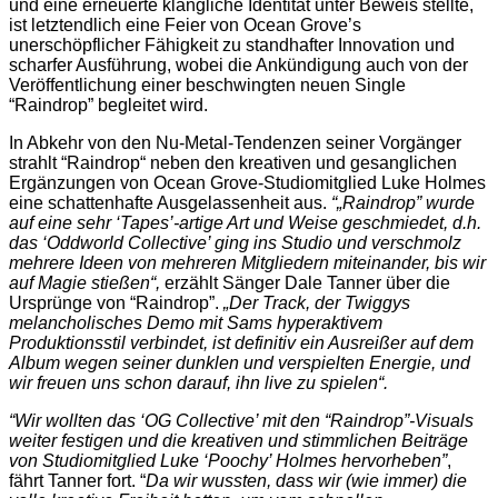
und eine erneuerte klangliche Identität unter Beweis stellte,
ist letztendlich eine Feier von Ocean Grove’s
unerschöpflicher Fähigkeit zu standhafter Innovation und
scharfer Ausführung, wobei die Ankündigung auch von der
Veröffentlichung einer beschwingten neuen Single
“Raindrop” begleitet wird.
In Abkehr von den Nu-Metal-Tendenzen seiner Vorgänger
strahlt “Raindrop“ neben den kreativen und gesanglichen
Ergänzungen von Ocean Grove-Studiomitglied Luke Holmes
eine schattenhafte Ausgelassenheit aus.
“„Raindrop” wurde
auf eine sehr ‘Tapes’-artige Art und Weise geschmiedet, d.h.
das ‘Oddworld Collective’ ging ins Studio und verschmolz
mehrere Ideen von mehreren Mitgliedern miteinander, bis wir
auf Magie stießen“,
erzählt Sänger Dale Tanner über die
Ursprünge von “Raindrop”.
„Der Track, der Twiggys
melancholisches Demo mit Sams hyperaktivem
Produktionsstil verbindet, ist definitiv ein Ausreißer auf dem
Album wegen seiner dunklen und verspielten Energie, und
wir freuen uns schon darauf, ihn live zu spielen“.
“Wir wollten das ‘OG Collective’ mit den “Raindrop”-Visuals
weiter festigen und die kreativen und stimmlichen Beiträge
von Studiomitglied Luke ‘Poochy’ Holmes hervorheben”
,
fährt Tanner fort. “
Da wir wussten, dass wir (wie immer) die