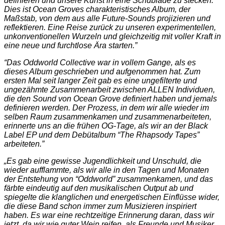
definieren und unsere Kunst in eine Schublade zu stecken.
Dies ist Ocean Groves charakteristisches Album, der
Maßstab, von dem aus alle Future-Sounds projizieren und
reflektieren. Eine Reise zurück zu unseren experimentellen,
unkonventionellen Wurzeln und gleichzeitig mit voller Kraft in
eine neue und furchtlose Ära starten.”
“Das Oddworld Collective war in vollem Gange, als es
dieses Album geschrieben und aufgenommen hat. Zum
ersten Mal seit langer Zeit gab es eine ungefilterte und
ungezähmte Zusammenarbeit zwischen ALLEN Individuen,
die den Sound von Ocean Grove definiert haben und jemals
definieren werden. Der Prozess, in dem wir alle wieder im
selben Raum zusammenkamen und zusammenarbeiteten,
erinnerte uns an die frühen OG-Tage, als wir an der Black
Label EP und dem Debütalbum “The Rhapsody Tapes”
arbeiteten.”
„Es gab eine gewisse Jugendlichkeit und Unschuld, die
wieder aufflammte, als wir alle in den Tagen und Monaten
der Entstehung von “Oddworld” zusammenkamen, und das
färbte eindeutig auf den musikalischen Output ab und
spiegelte die klanglichen und energetischen Einflüsse wider,
die diese Band schon immer zum Musizieren inspiriert
haben. Es war eine rechtzeitige Erinnerung daran, dass wir
jetzt, da wir wie guter Wein reifen, als Freunde und Musiker