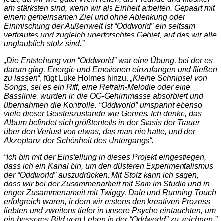
am stärksten sind, wenn wir als Einheit arbeiten. Gepaart mit
einem gemeinsamen Ziel und ohne Ablenkung oder
Einmischung der Außenwelt ist “Oddworld” ein seltsam
vertrautes und zugleich unerforschtes Gebiet, auf das wir alle
unglaublich stolz sind.”
„Die Entstehung von “Oddworld” war eine Übung, bei der es
darum ging, Energie und Emotionen einzufangen und fließen
zu lassen“
, fügt Luke Holmes hinzu.
„Kleine Schnipsel von
Songs, sei es ein Riff, eine Refrain-Melodie oder eine
Basslinie, wurden in die OG-Gehirnmasse absorbiert und
übernahmen die Kontrolle. “Oddworld” umspannt ebenso
viele dieser Geisteszustände wie Genres. Ich denke, das
Album befindet sich größtenteils in der Stasis der Trauer
über den Verlust von etwas, das man nie hatte, und der
Akzeptanz der Schönheit des Untergangs“.
“Ich bin mit der Einstellung in dieses Projekt eingestiegen,
dass ich ein Kanal bin, um den düsteren Experimentalismus
der “Oddworld” auszudrücken. Mit Stolz kann ich sagen,
dass wir bei der Zusammenarbeit mit Sam im Studio und in
enger Zusammenarbeit mit Twiggy, Dale und Running Touch
erfolgreich waren, indem wir erstens den kreativen Prozess
liebten und zweitens tiefer in unsere Psyche eintauchten, um
ein besseres Bild vom Leben in der “Oddworld” zu zeichnen.”