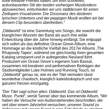
volle kreative Freiheit hatten, um vom schnellen,
actionbasierten Stil der beiden vorherigen Musikvideos
abzuweichen, entschieden wir uns stattdessen für einen
Zeitlupen-Visualisierer. Die Dissonanz des düsteren
lyrischen Untertons und der peppigen Musik wollten wir bei
diesem Clip besonders übertreiben.”
„Oddworld“ ist eine Sammlung von Songs, die sowohl die
klanglichen Wurzeln der Band als auch ihre wilde
Entwicklung über die Jahre hinweg einfängt. Sie entpuppt
sich sofort als das definitive Ocean Grove-Album, eine
Hommage an die köstliche Vielfalt des 2017er Albums ‚The
Rhapsody Tapes‘, während sie gleichzeitig ihren gesamten
Katalog umspannt und in aufregendes Neuland führt.
Produziert von Ocean Grove’s eigenem Sam Bassal,
zusammen mit kreativen und performativen Beiträgen der
Studiomitglieder Luke Holmes und Running Touch, ist
„Oddworld“ genau so, wie es der Titel vermuten lässt:
wunderbar chaotisch, klanglich kaleidoskopisch und von
ganzem Herzen einzigartig.
“Der Titel sagt schon alles: Oddworld. Das ist Oddworld
Music. Punkt”
, verrät Tanner über das kommende Album.
“Wir
haben die Versuche von Außenstehenden beschnitten, die
seit über einem Jahrzehnt versuchen, unseren Sound zu