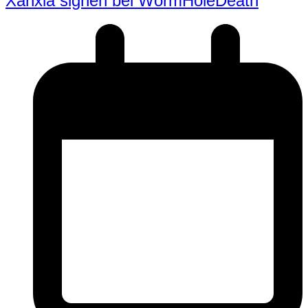
Xanxia signen bei WormHoleDeath