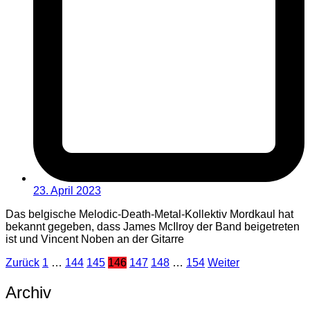
23. April 2023
Das belgische Melodic-Death-Metal-Kollektiv Mordkaul hat
bekannt gegeben, dass James McIlroy der Band beigetreten
ist und Vincent Noben an der Gitarre
Seitennummerierung
Zurück
1
…
144
145
146
147
148
…
154
Weiter
der
Archiv
Beiträge