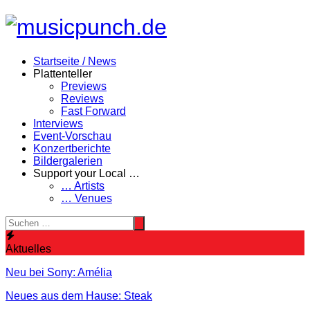
Zum
Inhalt
springen
Startseite / News
Plattenteller
Previews
Reviews
Fast Forward
Interviews
Event-Vorschau
Konzertberichte
Bildergalerien
Support your Local …
… Artists
… Venues
Aktuelles
Neu bei Sony: Amélia
Neues aus dem Hause: Steak