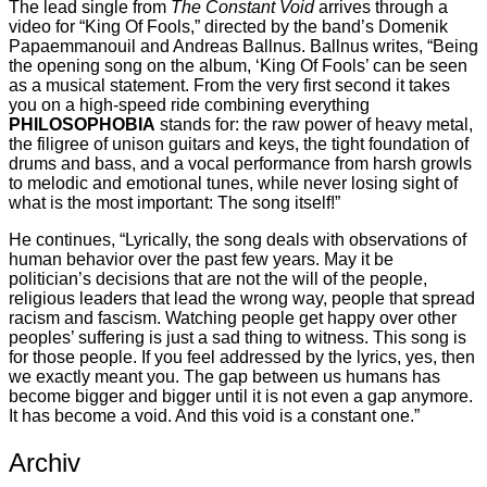
The lead single from
The Constant Void
arrives through a
video for “King Of Fools,” directed by the band’s Domenik
Papaemmanouil and Andreas Ballnus. Ballnus writes, “Being
the opening song on the album, ‘King Of Fools’ can be seen
as a musical statement. From the very first second it takes
you on a high-speed ride combining everything
PHILOSOPHOBIA
stands for: the raw power of heavy metal,
the filigree of unison guitars and keys, the tight foundation of
drums and bass, and a vocal performance from harsh growls
to melodic and emotional tunes, while never losing sight of
what is the most important: The song itself!”
He continues, “Lyrically, the song deals with observations of
human behavior over the past few years. May it be
politician’s decisions that are not the will of the people,
religious leaders that lead the wrong way, people that spread
racism and fascism. Watching people get happy over other
peoples’ suffering is just a sad thing to witness. This song is
for those people. If you feel addressed by the lyrics, yes, then
we exactly meant you. The gap between us humans has
become bigger and bigger until it is not even a gap anymore.
It has become a void. And this void is a constant one.”
Archiv