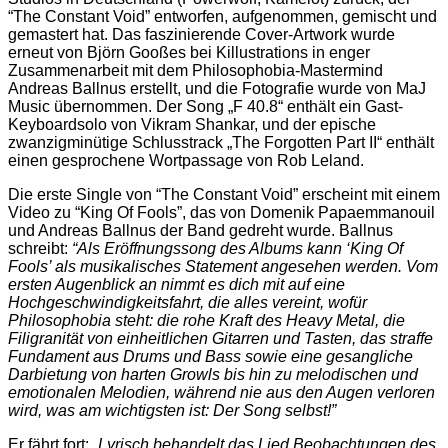
“The Constant Void” entworfen, aufgenommen, gemischt und
gemastert hat. Das faszinierende Cover-Artwork wurde
erneut von Björn Gooßes bei Killustrations in enger
Zusammenarbeit mit dem Philosophobia-Mastermind
Andreas Ballnus erstellt, und die Fotografie wurde von MaJ
Music übernommen. Der Song „F 40.8“ enthält ein Gast-
Keyboardsolo von Vikram Shankar, und der epische
zwanzigminütige Schlusstrack „The Forgotten Part II“ enthält
einen gesprochene Wortpassage von Rob Leland.
Die erste Single von “The Constant Void” erscheint mit einem
Video zu “King Of Fools”, das von Domenik Papaemmanouil
und Andreas Ballnus der Band gedreht wurde. Ballnus
schreibt:
“Als Eröffnungssong des Albums kann ‘King Of
Fools’ als musikalisches Statement angesehen werden. Vom
ersten Augenblick an nimmt es dich mit auf eine
Hochgeschwindigkeitsfahrt, die alles vereint, wofür
Philosophobia steht: die rohe Kraft des Heavy Metal, die
Filigranität von einheitlichen Gitarren und Tasten, das straffe
Fundament aus Drums und Bass sowie eine gesangliche
Darbietung von harten Growls bis hin zu melodischen und
emotionalen Melodien, während nie aus den Augen verloren
wird, was am wichtigsten ist: Der Song selbst!”
Er fährt fort:
„Lyrisch behandelt das Lied Beobachtungen des