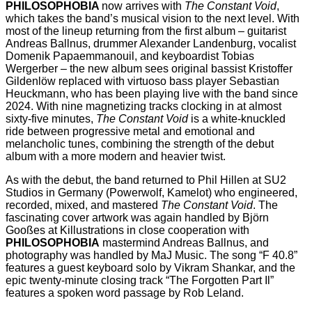
PHILOSOPHOBIA
now arrives with
The Constant Void
,
which takes the band’s musical vision to the next level. With
most of the lineup returning from the first album – guitarist
Andreas Ballnus, drummer Alexander Landenburg, vocalist
Domenik Papaemmanouil, and keyboardist Tobias
Wergerber – the new album sees original bassist Kristoffer
Gildenlöw replaced with virtuoso bass player Sebastian
Heuckmann, who has been playing live with the band since
2024. With nine magnetizing tracks clocking in at almost
sixty-five minutes,
The Constant Void
is a white-knuckled
ride between progressive metal and emotional and
melancholic tunes, combining the strength of the debut
album with a more modern and heavier twist.
As with the debut, the band returned to Phil Hillen at SU2
Studios in Germany (Powerwolf, Kamelot) who engineered,
recorded, mixed, and mastered
The Constant Void
. The
fascinating cover artwork was again handled by Björn
Gooßes at Killustrations in close cooperation with
PHILOSOPHOBIA
mastermind Andreas Ballnus, and
photography was handled by MaJ Music. The song “F 40.8”
features a guest keyboard solo by Vikram Shankar, and the
epic twenty-minute closing track “The Forgotten Part Il”
features a spoken word passage by Rob Leland.