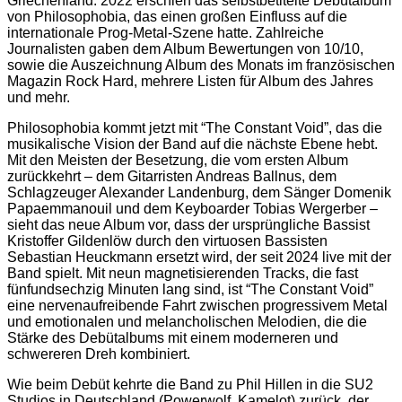
Griechenland. 2022 erschien das selbstbetitelte Debütalbum
von Philosophobia, das einen großen Einfluss auf die
internationale Prog-Metal-Szene hatte. Zahlreiche
Journalisten gaben dem Album Bewertungen von 10/10,
sowie die Auszeichnung Album des Monats im französischen
Magazin Rock Hard, mehrere Listen für Album des Jahres
und mehr.
Philosophobia kommt jetzt mit “The Constant Void”, das die
musikalische Vision der Band auf die nächste Ebene hebt.
Mit den Meisten der Besetzung, die vom ersten Album
zurückkehrt – dem Gitarristen Andreas Ballnus, dem
Schlagzeuger Alexander Landenburg, dem Sänger Domenik
Papaemmanouil und dem Keyboarder Tobias Wergerber –
sieht das neue Album vor, dass der ursprüngliche Bassist
Kristoffer Gildenlöw durch den virtuosen Bassisten
Sebastian Heuckmann ersetzt wird, der seit 2024 live mit der
Band spielt. Mit neun magnetisierenden Tracks, die fast
fünfundsechzig Minuten lang sind, ist “The Constant Void”
eine nervenaufreibende Fahrt zwischen progressivem Metal
und emotionalen und melancholischen Melodien, die die
Stärke des Debütalbums mit einem moderneren und
schwereren Dreh kombiniert.
Wie beim Debüt kehrte die Band zu Phil Hillen in die SU2
Studios in Deutschland (Powerwolf, Kamelot) zurück, der