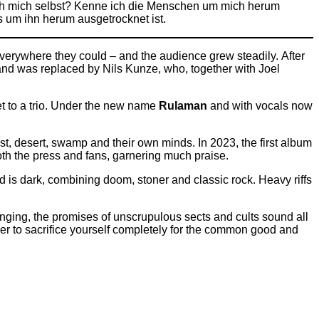
e ich mich selbst? Kenne ich die Menschen um mich herum
s um ihn herum ausgetrocknet ist.
ed everywhere they could – and the audience grew steadily. After
 and was replaced by Nils Kunze, who, together with Joel
tet to a trio. Under the new name
Rulaman
and with vocals now
rest, desert, swamp and their own minds. In 2023, the first album
h the press and fans, garnering much praise.
d is dark, combining doom, stoner and classic rock. Heavy riffs
nging, the promises of unscrupulous sects and cults sound all
ier to sacrifice yourself completely for the common good and