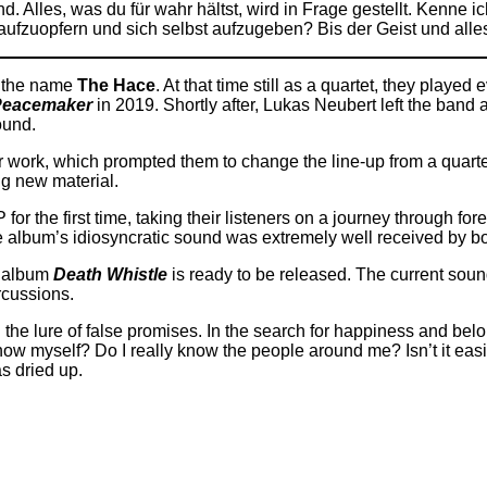
d. Alles, was du für wahr hältst, wird in Frage gestellt. Kenn
 aufzuopfern und sich selbst aufzugeben? Bis der Geist und alle
r the name
The Hace
. At that time still as a quartet, they play
Peacemaker
in 2019. Shortly after, Lukas Neubert left the band
ound.
heir work, which prompted them to change the line-up from a quar
ing new material.
for the first time, taking their listeners on a journey through fo
lbum’s idiosyncratic sound was extremely well received by bot
d album
Death Whistle
is ready to be released. The current soun
rcussions.
he lure of false promises. In the search for happiness and belo
 know myself? Do I really know the people around me? Isn’t it eas
s dried up.