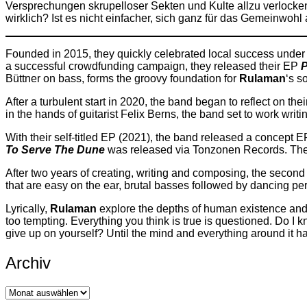
Versprechungen skrupelloser Sekten und Kulte allzu verlocken
wirklich? Ist es nicht einfacher, sich ganz für das Gemeinwohl
Founded in 2015, they quickly celebrated local success unde
a successful crowdfunding campaign, they released their EP
Büttner on bass, forms the groovy foundation for
Rulaman
‘s s
After a turbulent start in 2020, the band began to reflect on t
in the hands of guitarist Felix Berns, the band set to work writ
With their self-titled EP (2021), the band released a concept EP 
To Serve The Dune
was released via Tonzonen Records. The a
After two years of creating, writing and composing, the secon
that are easy on the ear, brutal basses followed by dancing pe
Lyrically,
Rulaman
explore the depths of human existence and t
too tempting. Everything you think is true is questioned. Do I
give up on yourself? Until the mind and everything around it ha
Archiv
Archiv