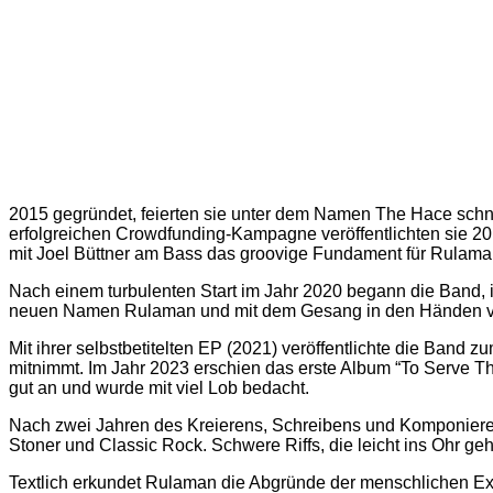
2015 gegründet, feierten sie unter dem Namen The Hace schnel
erfolgreichen Crowdfunding-Kampagne veröffentlichten sie 2
mit Joel Büttner am Bass das groovige Fundament für Rulama
Nach einem turbulenten Start im Jahr 2020 begann die Band, ih
neuen Namen Rulaman und mit dem Gesang in den Händen von Gi
Mit ihrer selbstbetitelten EP (2021) veröffentlichte die Band
mitnimmt. Im Jahr 2023 erschien das erste Album “To Serve 
gut an und wurde mit viel Lob bedacht.
Nach zwei Jahren des Kreierens, Schreibens und Komponierens 
Stoner und Classic Rock. Schwere Riffs, die leicht ins Ohr ge
Textlich erkundet Rulaman die Abgründe der menschlichen Exi