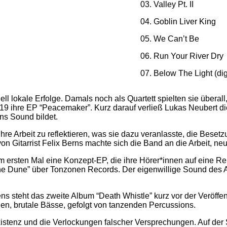
03. Valley Pt. II
04. Goblin Liver King
05. We Can’t Be
06. Run Your River Dry
07. Below The Light (dig
l lokale Erfolge. Damals noch als Quartett spielten sie überal
019 ihre EP “Peacemaker”. Kurz darauf verließ Lukas Neubert 
ns Sound bildet.
re Arbeit zu reflektieren, was sie dazu veranlasste, die Besetz
tarrist Felix Berns machte sich die Band an die Arbeit, neue
 zum ersten Mal eine Konzept-EP, die ihre Hörer*innen auf eine
The Dune” über Tonzonen Records. Der eigenwillige Sound des 
steht das zweite Album “Death Whistle” kurz vor der Veröffent
hen, brutale Bässe, gefolgt von tanzenden Percussions.
stenz und die Verlockungen falscher Versprechungen. Auf der 