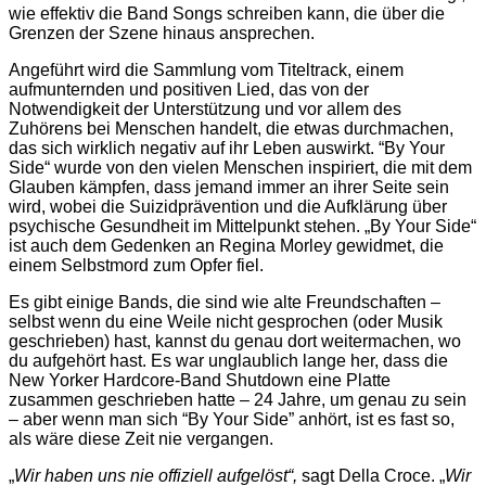
wie effektiv die Band Songs schreiben kann, die über die
Grenzen der Szene hinaus ansprechen.
Angeführt wird die Sammlung vom Titeltrack, einem
aufmunternden und positiven Lied, das von der
Notwendigkeit der Unterstützung und vor allem des
Zuhörens bei Menschen handelt, die etwas durchmachen,
das sich wirklich negativ auf ihr Leben auswirkt. “By Your
Side“ wurde von den vielen Menschen inspiriert, die mit dem
Glauben kämpfen, dass jemand immer an ihrer Seite sein
wird, wobei die Suizidprävention und die Aufklärung über
psychische Gesundheit im Mittelpunkt stehen. „By Your Side“
ist auch dem Gedenken an Regina Morley gewidmet, die
einem Selbstmord zum Opfer fiel.
Es gibt einige Bands, die sind wie alte Freundschaften –
selbst wenn du eine Weile nicht gesprochen (oder Musik
geschrieben) hast, kannst du genau dort weitermachen, wo
du aufgehört hast. Es war unglaublich lange her, dass die
New Yorker Hardcore-Band Shutdown eine Platte
zusammen geschrieben hatte – 24 Jahre, um genau zu sein
– aber wenn man sich “By Your Side” anhört, ist es fast so,
als wäre diese Zeit nie vergangen.
„
Wir haben uns nie offiziell aufgelöst“,
sagt Della Croce. „
Wir