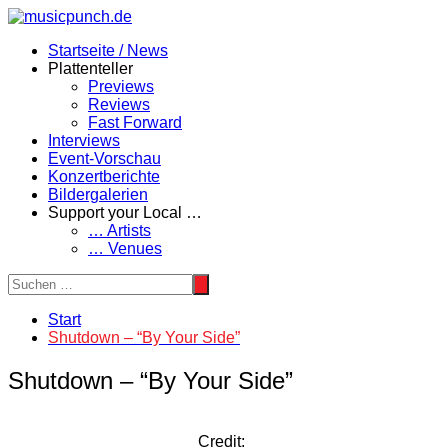
Zum
Inhalt
Startseite / News
springen
Plattenteller
Previews
Reviews
Fast Forward
Interviews
Event-Vorschau
Konzertberichte
Bildergalerien
Support your Local …
… Artists
… Venues
Start
Shutdown – “By Your Side”
Shutdown – “By Your Side”
Credit: