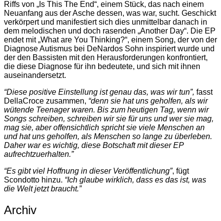
Riffs von „Is This The End“, einem Stück, das nach einem
Neuanfang aus der Asche dessen, was war, sucht. Geschickt
verkörpert und manifestiert sich dies unmittelbar danach in
dem melodischen und doch rasenden „Another Day“. Die EP
endet mit „What are You Thinking?“, einem Song, der von der
Diagnose Autismus bei DeNardos Sohn inspiriert wurde und
der den Bassisten mit den Herausforderungen konfrontiert,
die diese Diagnose für ihn bedeutete, und sich mit ihnen
auseinandersetzt.
“Diese positive Einstellung ist genau das, was wir tun”,
fasst
DellaCroce zusammen,
“denn sie hat uns geholfen, als wir
wütende Teenager waren. Bis zum heutigen Tag, wenn wir
Songs schreiben, schreiben wir sie für uns und wer sie mag,
mag sie, aber offensichtlich spricht sie viele Menschen an
und hat uns geholfen, als Menschen so lange zu überleben.
Daher war es wichtig, diese Botschaft mit dieser EP
aufrechtzuerhalten.”
“Es gibt viel Hoffnung in dieser Veröffentlichung”
, fügt
Scondotto hinzu.
“Ich glaube wirklich, dass es das ist, was
die Welt jetzt braucht.”
Archiv