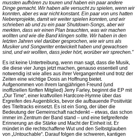
mussten aufhören zu touren und haben ein paar andere
Dinge gemacht.
Wir haben alle versucht zu spielen, wenn wir
konnten, aber es war nicht konstant.
Ein paar von uns hatten
Nebenprojekte, damit wir weiter spielen konnten, und wir
schrieben ab und zu ein paar Shutdown-Songs, aber wir
merkten, dass wir einen Plan brauchten, was wir machen
wollten und wie die Band klingen sollte.
Wir haben in den
letzten Jahren viel darüber gesprochen, wie wir uns als
Musiker und Songwriter entwickelt haben und gewachsen
sind, und wir wollten, dass jeder hört, worüber wir sprechen.”
Es ist keine Untertreibung, wenn man sagt, dass die Musik,
die diese vier Jungs jetzt machen, genauso essentiell und
notwendig ist wie alles aus ihrer Vergangenheit und trotz der
Zeiten eine wichtige Dosis an Hoffnung bietet.
Aufgenommen von ihrem langjährigen Freund (und
inoffiziellen fünften Mitglied) Jerry Farley, beginnt die EP mit
„Our Time“, einer kraftvollen Hardcore-Hymne über das
Ergreifen des Augenblicks, bevor die aufbauende Positivität
des Titeltracks einsetzt. Es ist ein Song, der über die
Bedeutung der Gemeinschaft nachdenkt – etwas, das schon
immer im Zentrum der Band stand – und eine tiefgreifende
Erinnerung an die Stärke und Macht der Einheit ist. Er
mündet in die rechtschaffene Wut und den Selbstglauben
von „Untouchable“. Darauf folgen die schweren, kantigen