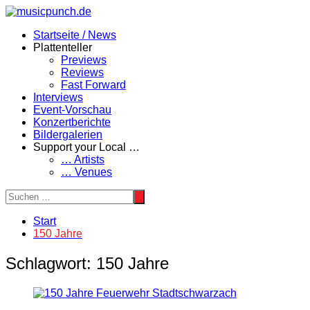
Zum
Inhalt
Startseite / News
springen
Plattenteller
Previews
Reviews
Fast Forward
Interviews
Event-Vorschau
Konzertberichte
Bildergalerien
Support your Local …
… Artists
… Venues
Start
150 Jahre
Schlagwort:
150 Jahre