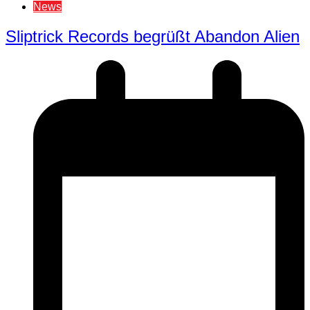
News
Sliptrick Records begrüßt Abandon Alien