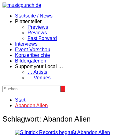
Zum
Inhalt
Startseite / News
springen
Plattenteller
Previews
Reviews
Fast Forward
Interviews
Event-Vorschau
Konzertberichte
Bildergalerien
Support your Local …
… Artists
… Venues
Start
Abandon Alien
Schlagwort:
Abandon Alien