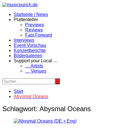
Zum
Inhalt
Startseite / News
springen
Plattenteller
Previews
Reviews
Fast Forward
Interviews
Event-Vorschau
Konzertberichte
Bildergalerien
Support your Local …
… Artists
… Venues
Start
Abysmal Oceans
Schlagwort:
Abysmal Oceans