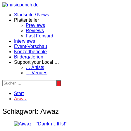
Zum
Inhalt
Startseite / News
springen
Plattenteller
Previews
Reviews
Fast Forward
Interviews
Event-Vorschau
Konzertberichte
Bildergalerien
Support your Local …
… Artists
… Venues
Start
Aiwaz
Schlagwort:
Aiwaz