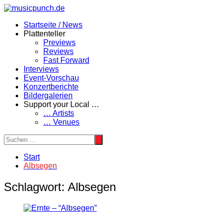
Zum
Inhalt
Startseite / News
springen
Plattenteller
Previews
Reviews
Fast Forward
Interviews
Event-Vorschau
Konzertberichte
Bildergalerien
Support your Local …
… Artists
… Venues
Start
Albsegen
Schlagwort:
Albsegen