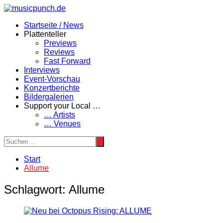
Zum
Inhalt
Startseite / News
springen
Plattenteller
Previews
Reviews
Fast Forward
Interviews
Event-Vorschau
Konzertberichte
Bildergalerien
Support your Local …
… Artists
… Venues
Start
Allume
Schlagwort:
Allume