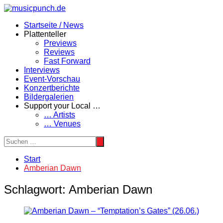
Zum
Inhalt
Startseite / News
springen
Plattenteller
Previews
Reviews
Fast Forward
Interviews
Event-Vorschau
Konzertberichte
Bildergalerien
Support your Local …
… Artists
… Venues
Start
Amberian Dawn
Schlagwort:
Amberian Dawn