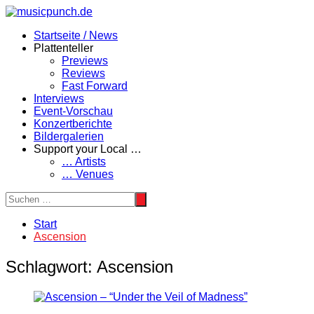
Zum
Inhalt
Startseite / News
springen
Plattenteller
Previews
Reviews
Fast Forward
Interviews
Event-Vorschau
Konzertberichte
Bildergalerien
Support your Local …
… Artists
… Venues
Start
Ascension
Schlagwort:
Ascension