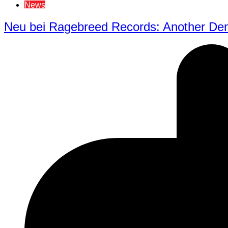
News
Neu bei Ragebreed Records: Another D