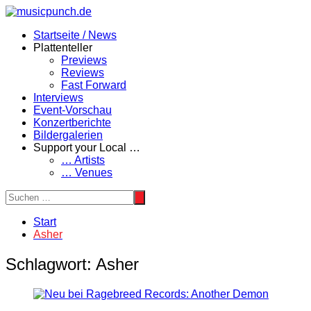
Zum
Inhalt
Startseite / News
springen
Plattenteller
Previews
Reviews
Fast Forward
Interviews
Event-Vorschau
Konzertberichte
Bildergalerien
Support your Local …
… Artists
… Venues
Start
Asher
Schlagwort:
Asher