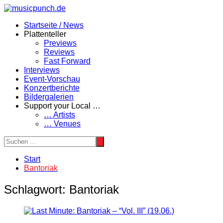
Zum
Inhalt
Startseite / News
springen
Plattenteller
Previews
Reviews
Fast Forward
Interviews
Event-Vorschau
Konzertberichte
Bildergalerien
Support your Local …
… Artists
… Venues
Start
Bantoriak
Schlagwort:
Bantoriak