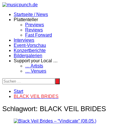
Zum
Inhalt
Startseite / News
springen
Plattenteller
Previews
Reviews
Fast Forward
Interviews
Event-Vorschau
Konzertberichte
Bildergalerien
Support your Local …
… Artists
… Venues
Start
BLACK VEIL BRIDES
Schlagwort:
BLACK VEIL BRIDES