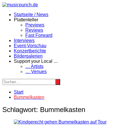
Zum
Inhalt
Startseite / News
springen
Plattenteller
Previews
Reviews
Fast Forward
Interviews
Event-Vorschau
Konzertberichte
Bildergalerien
Support your Local …
… Artists
… Venues
Start
Bummelkasten
Schlagwort:
Bummelkasten