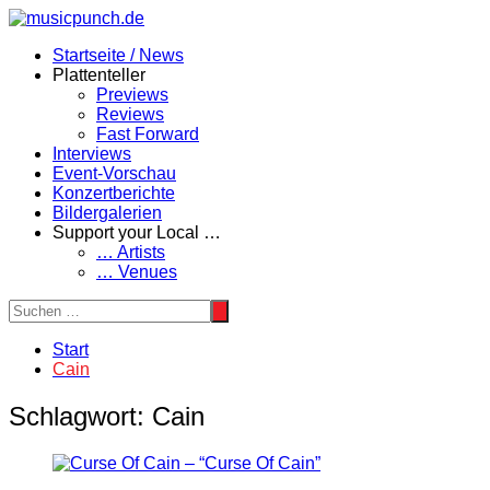
Zum
Inhalt
Startseite / News
springen
Plattenteller
Previews
Reviews
Fast Forward
Interviews
Event-Vorschau
Konzertberichte
Bildergalerien
Support your Local …
… Artists
… Venues
Start
Cain
Schlagwort:
Cain