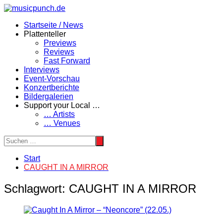
Zum
Inhalt
Startseite / News
springen
Plattenteller
Previews
Reviews
Fast Forward
Interviews
Event-Vorschau
Konzertberichte
Bildergalerien
Support your Local …
… Artists
… Venues
Start
CAUGHT IN A MIRROR
Schlagwort:
CAUGHT IN A MIRROR