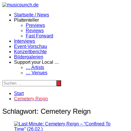
Zum
Inhalt
Startseite / News
springen
Plattenteller
Previews
Reviews
Fast Forward
Interviews
Event-Vorschau
Konzertberichte
Bildergalerien
Support your Local …
… Artists
… Venues
Start
Cemetery Reign
Schlagwort:
Cemetery Reign