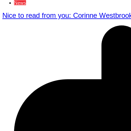
News
Nice to read from you: Corinne Westbroo