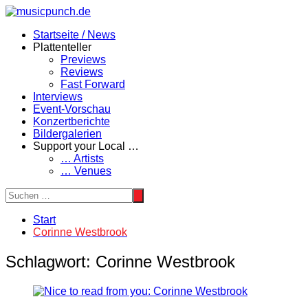
Zum
Inhalt
Startseite / News
springen
Plattenteller
Previews
Reviews
Fast Forward
Interviews
Event-Vorschau
Konzertberichte
Bildergalerien
Support your Local …
… Artists
… Venues
Start
Corinne Westbrook
Schlagwort:
Corinne Westbrook