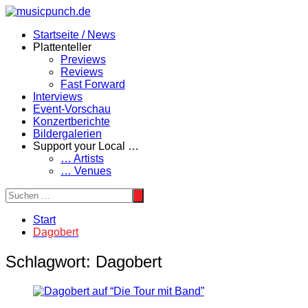
Zum
Inhalt
Startseite / News
springen
Plattenteller
Previews
Reviews
Fast Forward
Interviews
Event-Vorschau
Konzertberichte
Bildergalerien
Support your Local …
… Artists
… Venues
Start
Dagobert
Schlagwort:
Dagobert