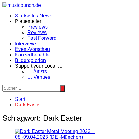
Zum
Inhalt
Startseite / News
springen
Plattenteller
Previews
Reviews
Fast Forward
Interviews
Event-Vorschau
Konzertberichte
Bildergalerien
Support your Local …
… Artists
… Venues
Start
Dark Easter
Schlagwort:
Dark Easter