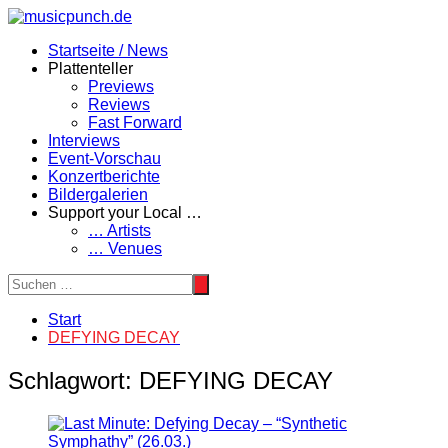
Zum
Inhalt
Startseite / News
springen
Plattenteller
Previews
Reviews
Fast Forward
Interviews
Event-Vorschau
Konzertberichte
Bildergalerien
Support your Local …
… Artists
… Venues
Start
DEFYING DECAY
Schlagwort:
DEFYING DECAY