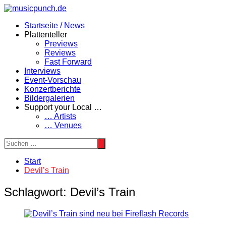
Zum
Inhalt
Startseite / News
springen
Plattenteller
Previews
Reviews
Fast Forward
Interviews
Event-Vorschau
Konzertberichte
Bildergalerien
Support your Local …
… Artists
… Venues
Start
Devil’s Train
Schlagwort:
Devil’s Train