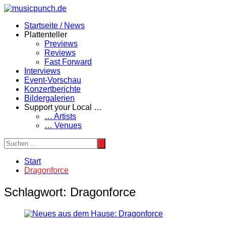
Zum
Inhalt
Startseite / News
springen
Plattenteller
Previews
Reviews
Fast Forward
Interviews
Event-Vorschau
Konzertberichte
Bildergalerien
Support your Local …
… Artists
… Venues
Start
Dragonforce
Schlagwort:
Dragonforce