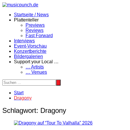
Zum
Inhalt
Startseite / News
springen
Plattenteller
Previews
Reviews
Fast Forward
Interviews
Event-Vorschau
Konzertberichte
Bildergalerien
Support your Local …
… Artists
… Venues
Start
Dragony
Schlagwort:
Dragony