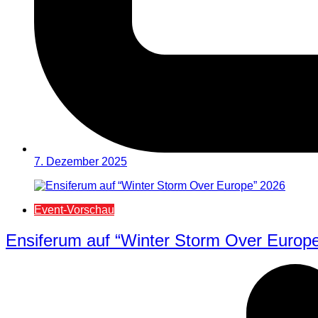
7. Dezember 2025
Event-Vorschau
Ensiferum auf “Winter Storm Over Europ