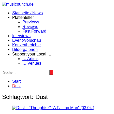
Zum
Inhalt
Startseite / News
springen
Plattenteller
Previews
Reviews
Fast Forward
Interviews
Event-Vorschau
Konzertberichte
Bildergalerien
Support your Local …
… Artists
… Venues
Start
Dust
Schlagwort:
Dust