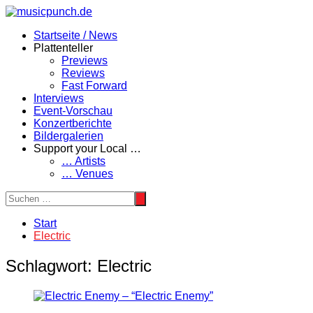
Zum
Inhalt
Startseite / News
springen
Plattenteller
Previews
Reviews
Fast Forward
Interviews
Event-Vorschau
Konzertberichte
Bildergalerien
Support your Local …
… Artists
… Venues
Start
Electric
Schlagwort:
Electric