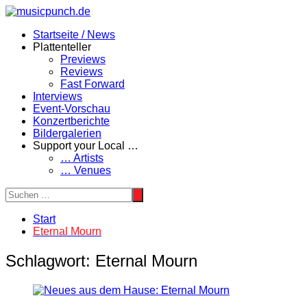
Zum
Inhalt
Startseite / News
springen
Plattenteller
Previews
Reviews
Fast Forward
Interviews
Event-Vorschau
Konzertberichte
Bildergalerien
Support your Local …
… Artists
… Venues
Start
Eternal Mourn
Schlagwort:
Eternal Mourn