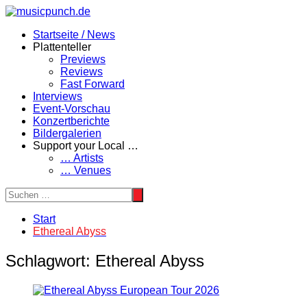
Zum
Inhalt
Startseite / News
springen
Plattenteller
Previews
Reviews
Fast Forward
Interviews
Event-Vorschau
Konzertberichte
Bildergalerien
Support your Local …
… Artists
… Venues
Start
Ethereal Abyss
Schlagwort:
Ethereal Abyss