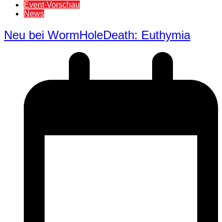
Event-Vorschau
News
Neu bei WormHoleDeath: Euthymia