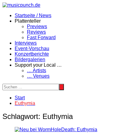
Zum
Inhalt
Startseite / News
springen
Plattenteller
Previews
Reviews
Fast Forward
Interviews
Event-Vorschau
Konzertberichte
Bildergalerien
Support your Local …
… Artists
… Venues
Start
Euthymia
Schlagwort:
Euthymia