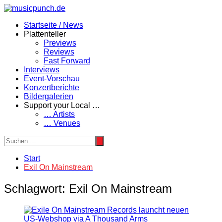
Zum
Inhalt
Startseite / News
springen
Plattenteller
Previews
Reviews
Fast Forward
Interviews
Event-Vorschau
Konzertberichte
Bildergalerien
Support your Local …
… Artists
… Venues
Start
Exil On Mainstream
Schlagwort:
Exil On Mainstream