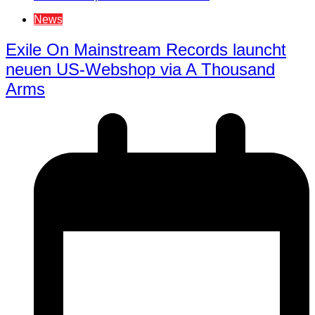
News
Exile On Mainstream Records launcht
neuen US-Webshop via A Thousand
Arms