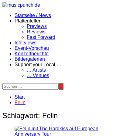
Zum
Inhalt
Startseite / News
springen
Plattenteller
Previews
Reviews
Fast Forward
Interviews
Event-Vorschau
Konzertberichte
Bildergalerien
Support your Local …
… Artists
… Venues
Start
Felin
Schlagwort:
Felin