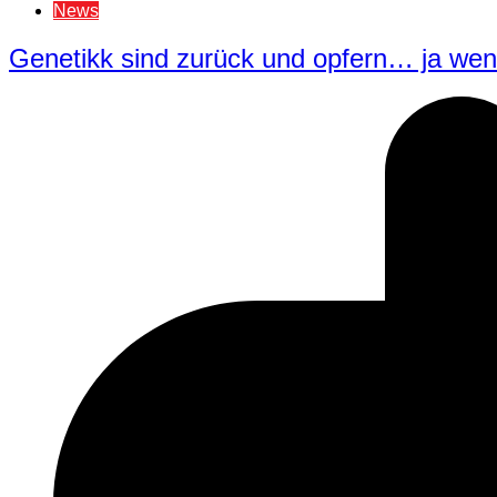
News
Genetikk sind zurück und opfern… ja we