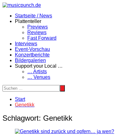
Zum
Inhalt
Startseite / News
springen
Plattenteller
Previews
Reviews
Fast Forward
Interviews
Event-Vorschau
Konzertberichte
Bildergalerien
Support your Local …
… Artists
… Venues
Start
Genetikk
Schlagwort:
Genetikk