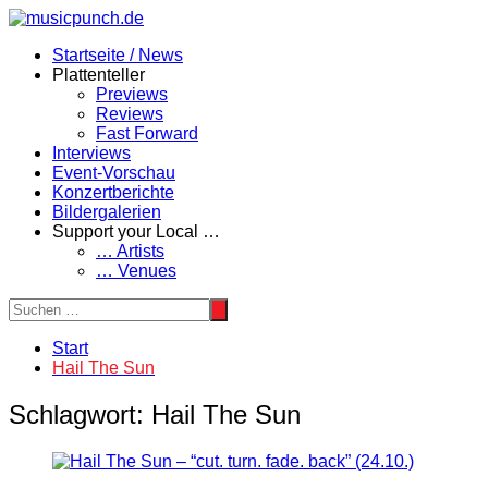
Zum
Inhalt
Startseite / News
springen
Plattenteller
Previews
Reviews
Fast Forward
Interviews
Event-Vorschau
Konzertberichte
Bildergalerien
Support your Local …
… Artists
… Venues
Start
Hail The Sun
Schlagwort:
Hail The Sun