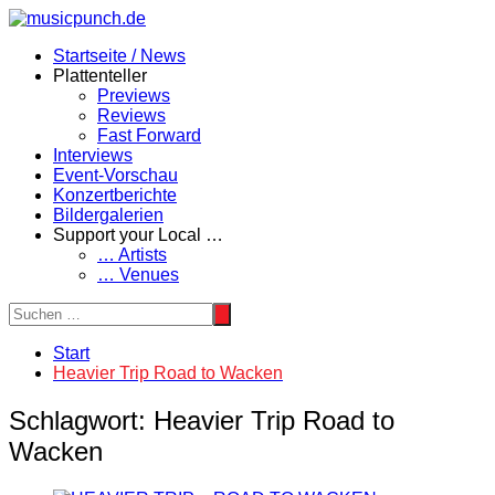
Zum
Inhalt
Startseite / News
springen
Plattenteller
Previews
Reviews
Fast Forward
Interviews
Event-Vorschau
Konzertberichte
Bildergalerien
Support your Local …
… Artists
… Venues
Start
Heavier Trip Road to Wacken
Schlagwort:
Heavier Trip Road to
Wacken