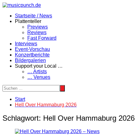
Zum
Inhalt
Startseite / News
springen
Plattenteller
Previews
Reviews
Fast Forward
Interviews
Event-Vorschau
Konzertberichte
Bildergalerien
Support your Local …
… Artists
… Venues
Start
Hell Over Hammaburg 2026
Schlagwort:
Hell Over Hammaburg 2026