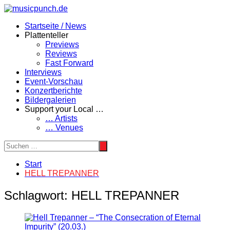
Zum
Inhalt
Startseite / News
springen
Plattenteller
Previews
Reviews
Fast Forward
Interviews
Event-Vorschau
Konzertberichte
Bildergalerien
Support your Local …
… Artists
… Venues
Start
HELL TREPANNER
Schlagwort:
HELL TREPANNER