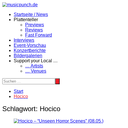
Zum
Inhalt
Startseite / News
springen
Plattenteller
Previews
Reviews
Fast Forward
Interviews
Event-Vorschau
Konzertberichte
Bildergalerien
Support your Local …
… Artists
… Venues
Start
Hocico
Schlagwort:
Hocico