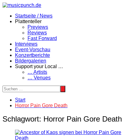
Zum
Inhalt
Startseite / News
springen
Plattenteller
Previews
Reviews
Fast Forward
Interviews
Event-Vorschau
Konzertberichte
Bildergalerien
Support your Local …
… Artists
… Venues
Start
Horror Pain Gore Death
Schlagwort:
Horror Pain Gore Death