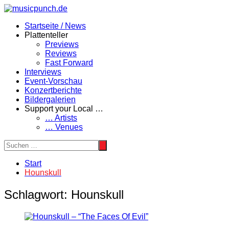
Zum
Inhalt
Startseite / News
springen
Plattenteller
Previews
Reviews
Fast Forward
Interviews
Event-Vorschau
Konzertberichte
Bildergalerien
Support your Local …
… Artists
… Venues
Start
Hounskull
Schlagwort:
Hounskull