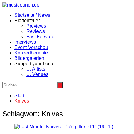
Zum
Inhalt
Startseite / News
springen
Plattenteller
Previews
Reviews
Fast Forward
Interviews
Event-Vorschau
Konzertberichte
Bildergalerien
Support your Local …
… Artists
… Venues
Start
Knives
Schlagwort:
Knives