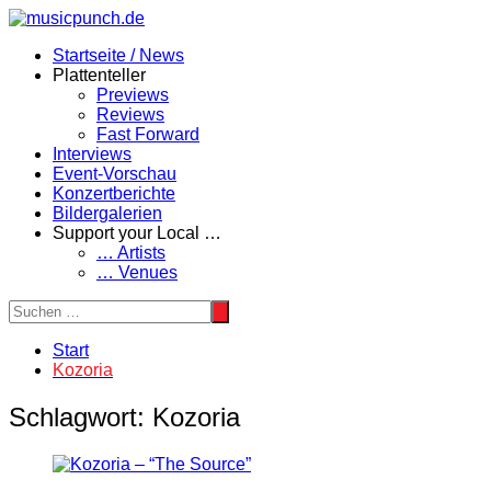
Zum
Inhalt
Startseite / News
springen
Plattenteller
Previews
Reviews
Fast Forward
Interviews
Event-Vorschau
Konzertberichte
Bildergalerien
Support your Local …
… Artists
… Venues
Start
Kozoria
Schlagwort:
Kozoria