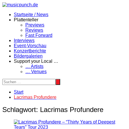
Zum
Inhalt
Startseite / News
springen
Plattenteller
Previews
Reviews
Fast Forward
Interviews
Event-Vorschau
Konzertberichte
Bildergalerien
Support your Local …
… Artists
… Venues
Start
Lacrimas Profundere
Schlagwort:
Lacrimas Profundere