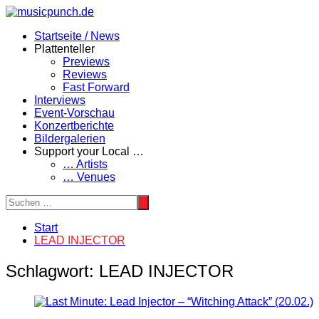
Zum
Inhalt
Startseite / News
springen
Plattenteller
Previews
Reviews
Fast Forward
Interviews
Event-Vorschau
Konzertberichte
Bildergalerien
Support your Local …
… Artists
… Venues
Start
LEAD INJECTOR
Schlagwort:
LEAD INJECTOR